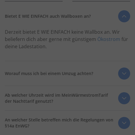
Bietet E WIE EINFACH auch Wallboxen an?
Derzeit bietet E WIE EINFACH keine Wallbox an. Wir
beliefern dich aber gerne mit günstigem
Ökostrom
für
deine Ladestation.
Worauf muss ich bei einem Umzug achten?
Du planst deinen Umzug und fragst dich, wie das mit
Ab welcher Uhrzeit wird im MeinWärmestromTarif
deinem Energievertrag läuft? Alles ganz einfach. Du
der Nachttarif genutzt?
nimmst E WIE EINFACH mit in dein neues Zuhause.
Melde deinen Umzug am besten direkt, sobald der
Die Zeitspanne, in der der günstigere Nachtstrom
Mietvertrag unterschrieben ist – oder du gekündigt
An welcher Stelle betreffen mich die Regelungen von
genutzt wird, ist bei jedem Netzbetreiber
hast. So können wir deinen Stromvertrag rechtzeitig
§14a EnWG?
unterschiedlich. Als ungefährer Richtwert kann 22:00
umziehen und du sparst dir unnötige Kosten. Der