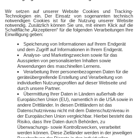
Wärmestrom
Gewerbestrom
FlexTarif Strom
Service
Über uns
Freund:innen werben
Auszeichnungen
Kündigen
Presse und Downloads
Widerruf
Jobs
FAQ
Rechtliches
Vertriebspartner:in
Kontakt
werden
E-Sports
Zählerlotto
E WIE EINFACH
Balkonkraftwerke mit
Tepto