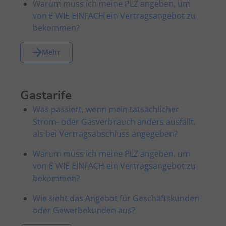
Umzug erst nachträglich
Weitere Informationen findest du auch unter:
Warum muss ich meine PLZ angeben, um
Bundesnetzagentur - 14a
...
melde?
von E WIE EINFACH ein Vertragsangebot zu
bekommen?
Weiter lesen
Wenn du uns nach dem 6. Juni 2025 deinen Umzug
Mehr
nicht rechtzeitig ...
Weiter lesen
Gastarife
Was passiert, wenn mein tatsächlicher
Strom- oder Gasverbrauch anders ausfällt,
als bei Vertragsabschluss angegeben?
Warum muss ich meine PLZ angeben, um
von E WIE EINFACH ein Vertragsangebot zu
bekommen?
Wie sieht das Angebot für Geschäftskunden
oder Gewerbekunden aus?