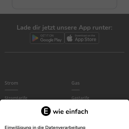
Lade dir jetzt unsere App runter:
Strom
Gas
Stromtarife
Gastarife
EinfachBasic Strom
Gasanbieter
Ökostromanbieter
Gewerbegas
Strom in deiner Region