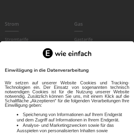
Strom
Gas
Stromtarife
Gastarife
EinfachBasic Strom
Gasanbieter
Ökostromanbieter
Gewerbegas
Strom in deiner Region
Wärmestrom
Gewerbestrom
FlexTarif Strom
Service
Über uns
Freund:innen werben
Auszeichnungen