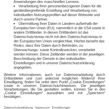
Kündigen
Presse und Downloads
Widerruf
Jobs
FAQ
Rechtliches
Vertriebspartner:in
Kontakt
werden
E-Sports
Zählerlotto
E WIE EINFACH
Balkonkraftwerke mit
Tepto
Geschäftskunden
Gewerbestrom
Gewerbegas