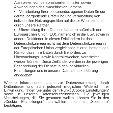
Freund:innen werben
Auszeichnungen
Kündigen
Presse und Downloads
Widerruf
Jobs
FAQ
Rechtliches
Vertriebspartner:in
Kontakt
werden
E-Sports
Zählerlotto
E WIE EINFACH
Balkonkraftwerke mit
Tepto
Geschäftskunden
Gewerbestrom
Gewerbegas