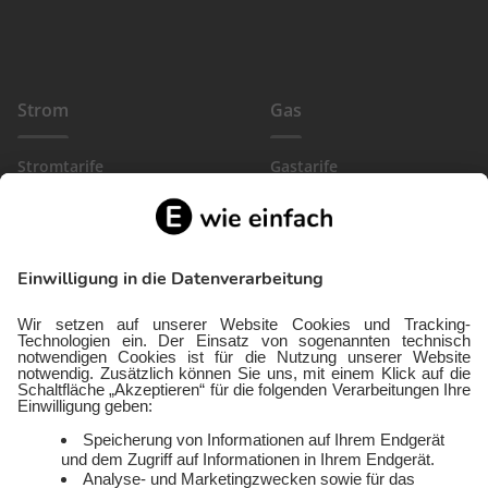
Strom
Gas
Stromtarife
Gastarife
EinfachBasic Strom
Gasanbieter
Ökostromanbieter
Gewerbegas
Strom in deiner Region
Wärmestrom
Gewerbestrom
FlexTarif Strom
Service
Über uns