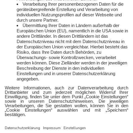
Kündigen
Presse und Downloads
Widerruf
Jobs
FAQ
Rechtliches
Vertriebspartner:in
Kontakt
werden
E-Sports
Zählerlotto
E WIE EINFACH
Balkonkraftwerke mit
Tepto
Geschäftskunden
Gewerbestrom
Gewerbegas