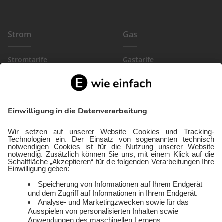
Strom
Gas
Stromtarife
Gastarife
EinfachBasic Strom
Gasanbieter
Ökostromanbieter
Gewerbegas
Strom in deiner Region
Wärmestrom
Gewerbestrom
FlexTarif Strom
Service
Über uns
Freund:innen werben
Auszeichnungen