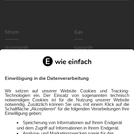
Strom
Gas
Stromtarife
Gastarife
EinfachBasic Strom
Gasanbieter
Ökostromanbieter
Gewerbegas
Strom in deiner Region
Wärmestrom
Gewerbestrom
FlexTarif Strom
Service
Über uns