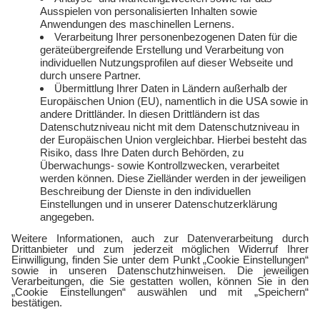
Freund:innen werben
Auszeichnungen
Kündigen
Presse und Downloads
Widerruf
Jobs
FAQ
Rechtliches
Vertriebspartner:in
Kontakt
werden
E-Sports
Zählerlotto
E WIE EINFACH
Balkonkraftwerke mit
Tepto
Geschäftskunden
Gewerbestrom
Gewerbegas