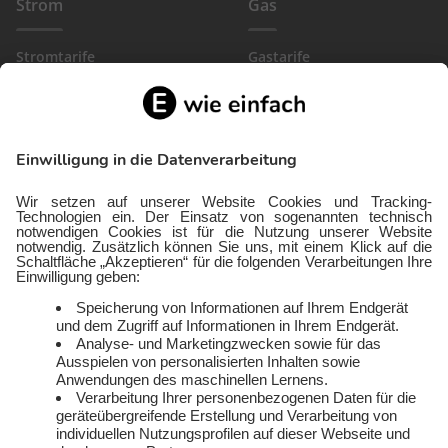
Strom
Gas
Stromtarife
Gastarife
EinfachBasic Strom
Gasanbieter
Ökostromanbieter
Gewerbegas
Strom in deiner Region
Wärmestrom
Gewerbestrom
FlexTarif Strom
Service
Über uns
Freund:innen werben
Auszeichnungen
Kündigen
Presse und Downloads
Widerruf
Jobs