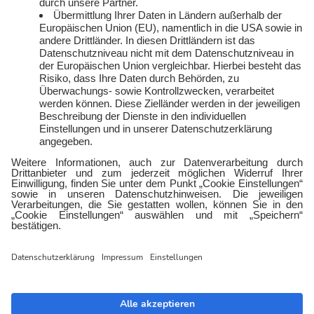
FAQ
Rechtliches
Vertriebspartner:in
Kontakt
werden
E-Sports
Zählerlotto
E WIE EINFACH
Balkonkraftwerke mit
Tepto
Geschäftskunden
Gewerbestrom
Gewerbegas
Impressum
Datenschutz
Barrierefreiheit
Cookies