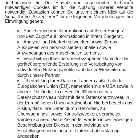
FlexTarif Strom
Service
Über uns
Freund:innen werben
Auszeichnungen
Kündigen
Presse und Downloads
Widerruf
Jobs
FAQ
Rechtliches
Vertriebspartner:in
Kontakt
werden
E-Sports
Zählerlotto
E WIE EINFACH
Balkonkraftwerke mit
Tepto