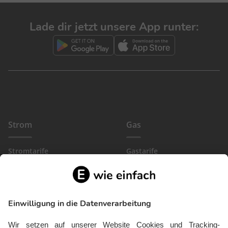
Lade dir jetzt unsere App runter:
Strom
Gas
Stromtarife
Gastarife
EinfachBasic Strom
Gasanbieter
Ökostromanbieter
Gewerbegas
Strom in deiner Region
Wärmestrom
Gewerbestrom