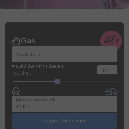
Bis zu
Gas
435 €
Bonus
Postleitzahl
Anzahl der m² in deinem
m²
Haushalt
Jahresverbrauch in kWh
Gaspreis berechnen