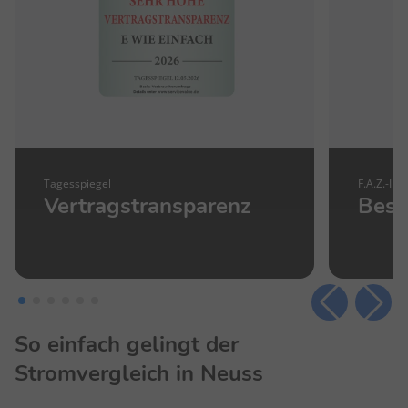
Tagesspiegel
F.A.Z.-Inst
Vertragstransparenz
Best
So einfach gelingt der
Stromvergleich in Neuss