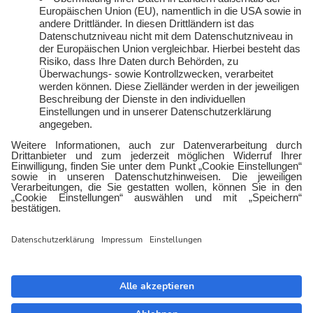
Vertriebspartner:in
Kontakt
werden
E-Sports
Zählerlotto
E WIE EINFACH
Balkonkraftwerke mit
Tepto
Geschäftskunden
Gewerbestrom
Gewerbegas
Impressum
Datenschutz
Barrierefreiheit
Cookies