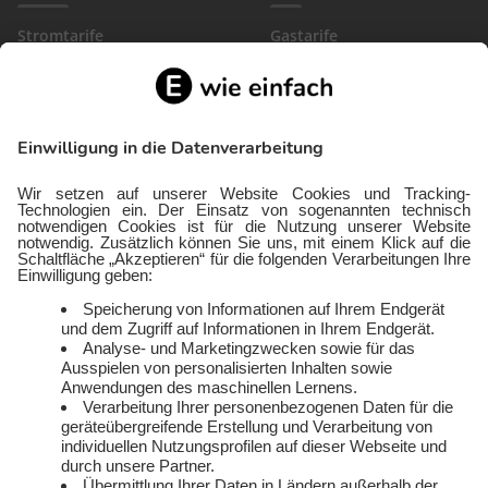
Stromtarife
Gastarife
EinfachBasic Strom
Gasanbieter
Ökostromanbieter
Gewerbegas
Strom in deiner Region
Wärmestrom
Gewerbestrom
FlexTarif Strom
Service
Über uns
Freund:innen werben
Auszeichnungen
Kündigen
Presse und Downloads
Widerruf
Jobs
FAQ
Rechtliches