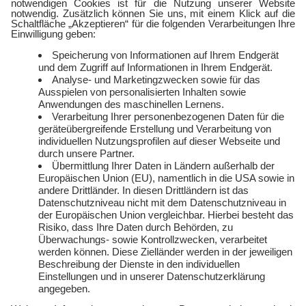
Service
Über uns
Freund:innen werben
Auszeichnungen
Kündigen
Presse und Downloads
Widerruf
Jobs
FAQ
Rechtliches
Vertriebspartner:in
Kontakt
werden
E-Sports
Zählerlotto
E WIE EINFACH
Balkonkraftwerke mit
Tepto
Geschäftskunden