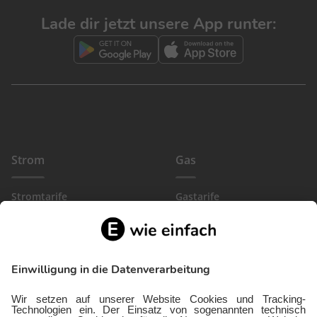
Lade dir jetzt unsere App runter:
Strom
Gas
Stromtarife
Gastarife
EinfachBasic Strom
Gasanbieter
Ökostromanbieter
Gewerbegas
Strom in deiner Region
Wärmestrom
Gewerbestrom
FlexTarif Strom