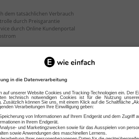
h dem tatsächlichen Verbrauch
trolle durch Preisgarantie
ervice durch Online Kundenportal
kostrom
eugt bei Stiftung Warentest, Verivox, Check24 oder andere 
gorien wie Servicequalität, Preisgarantie, Vertragsbedingu
em Qualitätsurteil "Sehr gut".
 existiert Ökostrom?
schon sehr lange, gewann aber erst durch die Ölkrisen in d
 von Tschernobyl 1986 an Bedeutung. Einen wichtigen Schrit
esetz von 1990 dar. In diesem Zeitraum fand ein Umdenken
hema Energiewirtschaft statt. Seitdem geht der allgemeine
nd hin zu Energiequellen, die sich schadstoffarm anzapfen