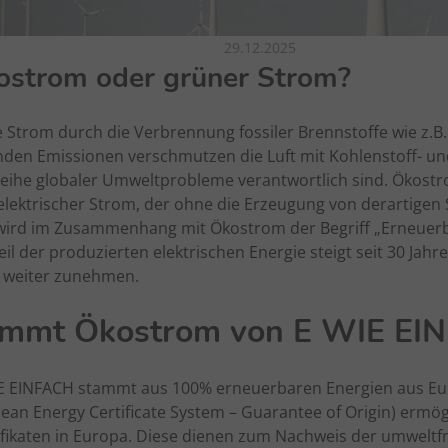
29.12.2025
ostrom oder grüner Strom?
Strom durch die Verbrennung fossiler Brennstoffe wie z.B.
nden Emissionen verschmutzen die Luft mit Kohlenstoff- und
 Reihe globaler Umweltprobleme verantwortlich sind. Ökost
elektrischer Strom, der ohne die Erzeugung von derartigen
wird im Zusammenhang mit Ökostrom der Begriff „Erneuerb
il der produzierten elektrischen Energie steigt seit 30 Jahre
t weiter zunehmen.
mmt Ökostrom von E WIE EI
E EINFACH stammt aus 100% erneuerbaren Energien aus Eu
an Energy Certificate System – Guarantee of Origin) ermög
fikaten in Europa. Diese dienen zum Nachweis der umweltf