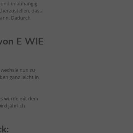
t und unabhängig
cherzustellen, dass
kann. Dadurch
 von E WIE
n wechsle nun zu
en ganz leicht in
es wurde mit dem
rd jährlich
ck: