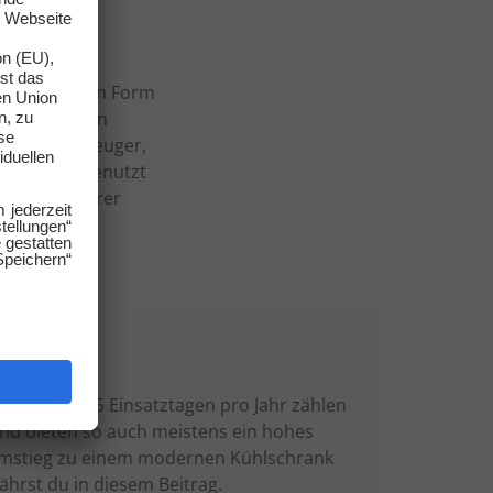
kraftwerke in Form
aikanlagen in
r große Erzeuger,
eerzeugung genutzt
inen Teil ihrer
ank - mit 365 Einsatztagen pro Jahr zählen
nd bieten so auch meistens ein hohes
r Umstieg zu einem modernen Kühlschrank
ährst du in diesem Beitrag.