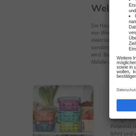
Welche Qu
Die Hauptquellen f
von Windrädern sin
elektrische Spannu
sondern auch für Pr
wird. Biogasanlagen
Abfälle sinnvoll ve
26.01.2025
Strom
Egal ob Küh
Kühlgeräte
Potential 
lohnt und w