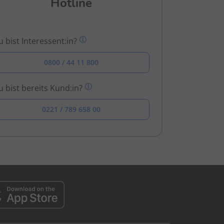
Hotline
 bist Interessent:in?
0800 / 44 11 800
 bist bereits Kund:in?
0221 / 789 658 00