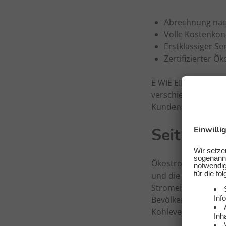
Abrechnung nac
Volle Kostenkon
Erstklassiger S
Zertifizierter Ö
E WIE EINFACH überz
verschiedenen Kate
Kundenservice mit d
Seit wann
Ökostrom existiert 
und die Katastrophe
Stromeinspeisungsg
Bevölkerung beim T
Kohleverbrennung u