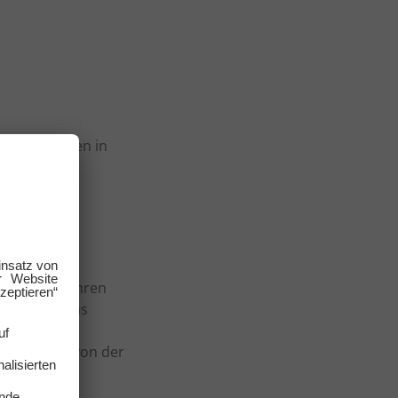
Institutionen in
ngen oder
en 1970er Jahren
t stellte das
 bei der
 Trend weg von der
 lassen.