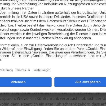
ellen für Ökostrom gibt es?
ür Ökostrom sind Wind, Biomasse, Sonne und Wasser. Wind
d im ganzen Land verteilt. Sonnenenergie wird in Photovolt
ng umgewandelt. Diese Form des Ökostroms ist nicht nur fü
ivathaushalte interessant, weil die Dachfläche zur Energi
 werden zum Beispiel von Landwirten betrieben, die damit e
rwerten können.
Ähnliche Ratgeber-Artikel
verbrauch deines Kühlschranks
l-Gefrier-Kombi, Side-by-Side, großer oder kleiner Kühlschr
 zu den Top Strom Verbrauchern in unseren Haushalten - u
zu sparen. Wieviel ein Kühlschrank verbraucht, ob sich de
ohin dann eigentlich ein alter Kühlschrank gehört, dass erf