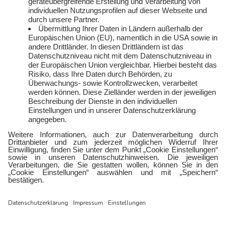
Widerruf
Jobs
FAQ
Rechtliches
Vertriebspartner:in
Kontakt
werden
E-Sports
Zählerlotto
E WIE EINFACH
Balkonkraftwerke mit
Tepto
Geschäftskunden
Gewerbestrom
Gewerbegas