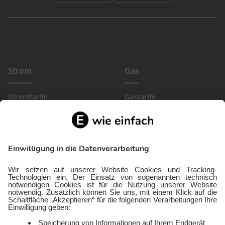
Strom
Gas
Stromtarife
Gastarife
EinfachBasic Strom
Gasanbieter
Ökostromanbieter
Gewerbegas
Strom in deiner Region
Wärmestrom
Gewerbestrom
FlexTarif Strom