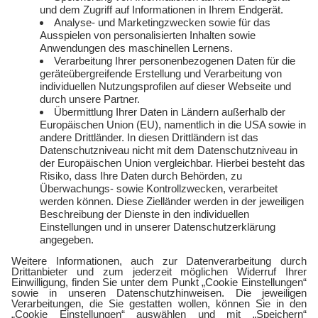
Service
Über uns
Freund:innen werben
Auszeichnungen
Kündigen
Presse und Downloads
Widerruf
Jobs
FAQ
Rechtliches
Vertriebspartner:in
Kontakt
werden
E-Sports
Zählerlotto
E WIE EINFACH
Balkonkraftwerke mit
Tepto
Geschäftskunden
Gewerbestrom
Gewerbegas