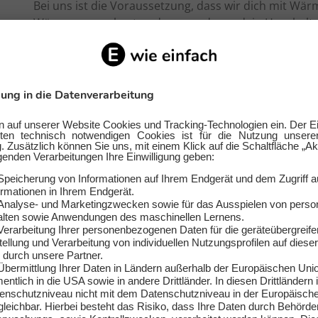
Bei uns ist die Voraussetzung, dass wir dich mit Wä
Wärmepumpe hast und zum anderen dein Haushaltss
kann dann entweder über den Eintarifzähler den Dopp
Hat dir diese Antwort weitergeholfen
Ja
Nein