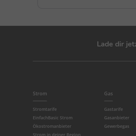
Lade dir je
Strom
Gas
Stromtarife
Gastarife
EinfachBasic Strom
Gasanbieter
Ökostromanbieter
Gewerbegas
Strom in deiner Region