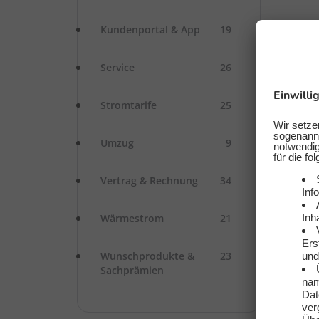
Kundenportal & App
19
Service
26
Stromtarife
25
Umzug
9
Vertrag & Rechnung
34
Wärmestrom
21
Wunschprodukte &
23
Sachprämien