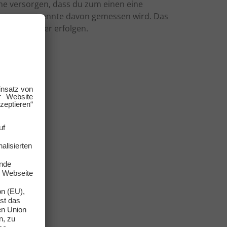
rme versorgen, dass du zum einen eine
trom getrennte davon gemessen wird. Das
eltarifzähler erfolgen.
?