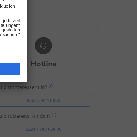
gen.
Hotline
 bist Interessent:in?
0800 / 44 11 800
 bist bereits Kund:in?
0221 / 789 658 00