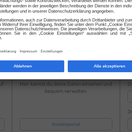
 beantworten gerne deine Fra
Kundenportal
uf
Hier kannst du deine Daten einsehen und
Du
bequem verwalten.
Du
Kundenportal