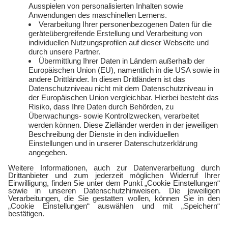
Freund:innen werben
Auszeichnungen
Kündigen
Presse und Downloads
Widerruf
Jobs
FAQ
Rechtliches
Vertriebspartner:in
Kontakt
werden
E-Sports
Zählerlotto
E WIE EINFACH
Balkonkraftwerke mit
Tepto
Geschäftskunden
Gewerbestrom
Gewerbegas