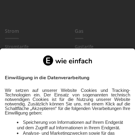
Strom
Gas
Stromtarife
Gastarife
EinfachBasic Strom
Gasanbieter
Ökostromanbieter
Gewerbegas
Strom in deiner Region
Wärmestrom
Gewerbestrom
FlexTarif Strom
Service
Über uns