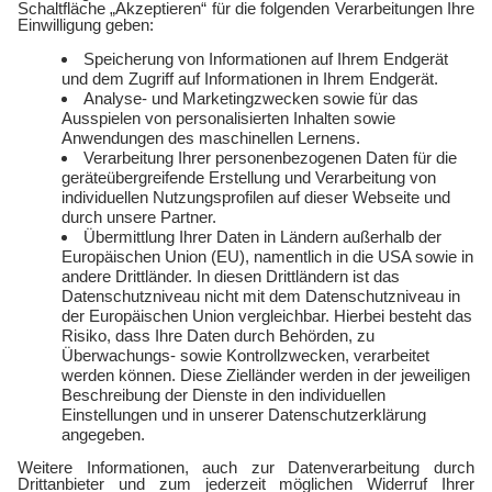
Service
Über uns
Freund:innen werben
Auszeichnungen
Kündigen
Presse und Downloads
Widerruf
Jobs
FAQ
Rechtliches
Vertriebspartner:in
Kontakt
werden
E-Sports
Zählerlotto
E WIE EINFACH
Balkonkraftwerke mit
Tepto
Geschäftskunden