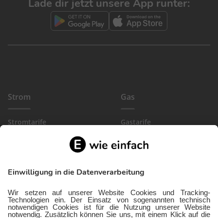
Lade dir jetzt unsere App runter:
Strom
Gas
Stromtarife
Gastarife
EinfachBasic Strom
Gasanbieter
Ökostromanbieter
Gewerbegas
Strom in deiner Region
Wärmestrom
Gewerbestrom
FlexTarif Strom