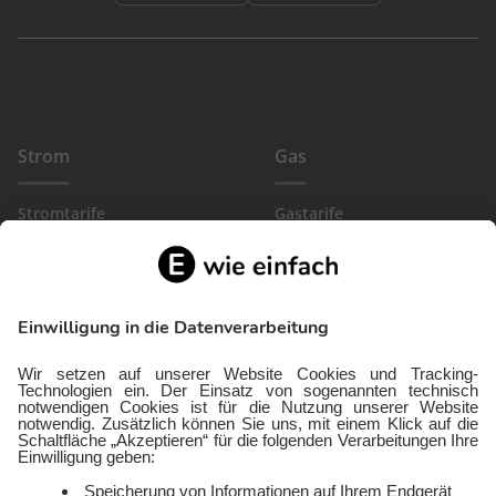
Strom
Gas
Stromtarife
Gastarife
EinfachBasic Strom
Gasanbieter
Ökostromanbieter
Gewerbegas
Strom in deiner Region
Wärmestrom
Gewerbestrom
FlexTarif Strom