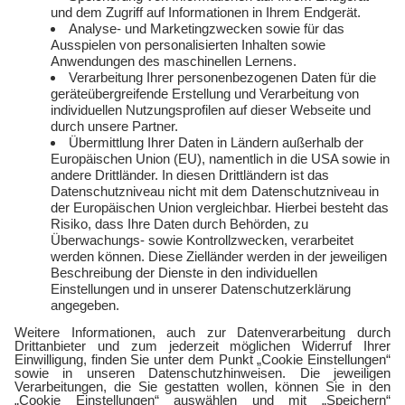
Service
Über uns
Freund:innen werben
Auszeichnungen
Kündigen
Presse und Downloads
Widerruf
Jobs
FAQ
Rechtliches
Vertriebspartner:in
Kontakt
werden
E-Sports
Zählerlotto
E WIE EINFACH
Balkonkraftwerke mit
Tepto
Geschäftskunden
Gewerbestrom
Gewerbegas