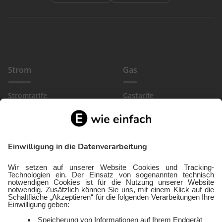
Strom
Gas
Stromtarife
Gastarife
EinfachBasic Strom
Gasanbieter
Ökostromanbieter
Gewerbegas
Strom in deiner Region
Wärmestrom
Gewerbestrom
FlexTarif Strom