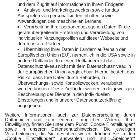
Service
Über uns
Freund:innen werben
Auszeichnungen
Kündigen
Presse und Downloads
Widerruf
Jobs
FAQ
Rechtliches
Vertriebspartner:in
Kontakt
werden
E-Sports
Zählerlotto
E WIE EINFACH
Balkonkraftwerke mit
Tepto
Geschäftskunden
Gewerbestrom
Gewerbegas