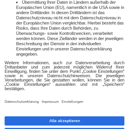
Vertriebspartner:in
Kontakt
werden
E-Sports
Zählerlotto
E WIE EINFACH
Balkonkraftwerke mit
Tepto
Geschäftskunden
Gewerbestrom
Gewerbegas
Impressum
Datenschutz
Barrierefreiheit
Cookies