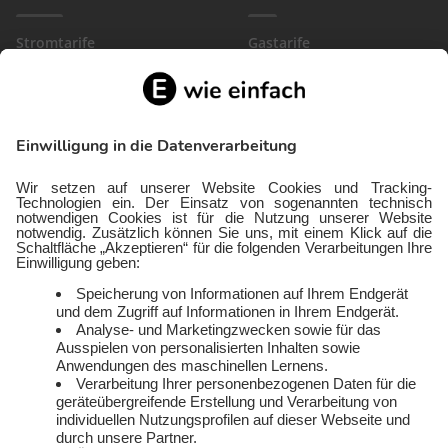
Stromtarife
Gastarife
EinfachBasic Strom
Gasanbieter
Ökostromanbieter
Gewerbegas
Strom in deiner Region
Wärmestrom
Gewerbestrom
FlexTarif Strom
Service
Über uns
Freund:innen werben
Auszeichnungen
Kündigen
Presse und Downloads
Widerruf
Jobs
FAQ
Rechtliches