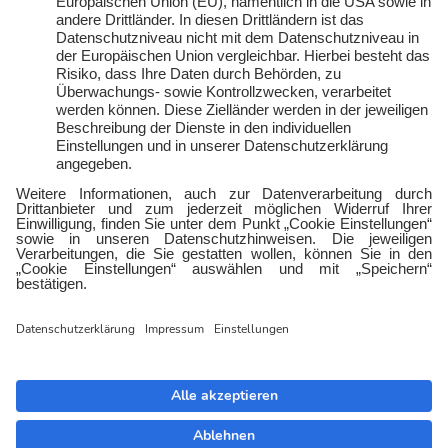
werden
E-Sports
Zählerlotto
E WIE EINFACH
Balkonkraftwerke mit
Tepto
Geschäftskunden
Gewerbestrom
Gewerbegas
Impressum
Datenschutz
Barrierefreiheit
Cookies
© E WIE EINFACH 2026