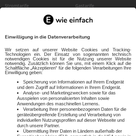
Stromtarife
Gastarife
EinfachBasic Strom
Gasanbieter
Ökostromanbieter
Gewerbegas
Strom in deiner Region
Wärmestrom
Gewerbestrom
FlexTarif Strom
Service
Über uns
Freund:innen werben
Auszeichnungen
Kündigen
Presse und Downloads
Widerruf
Jobs
FAQ
Rechtliches
Vertriebspartner:in
Kontakt