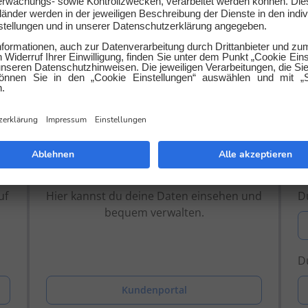
 beantworten gerne deine Fra
Kundenportal
uf
Hier kannst du deine Daten einsehen und
Du
bequem verwalten.
Du
Kundenportal