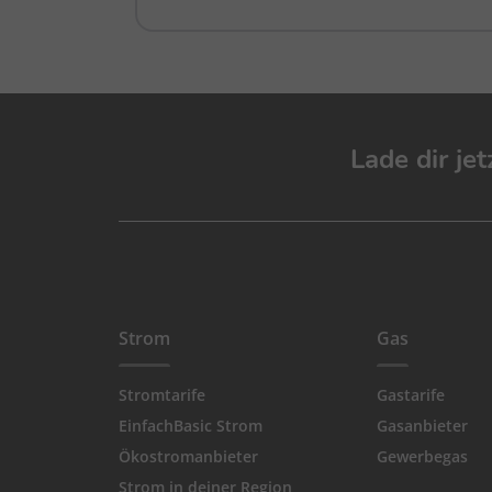
Lade dir je
Strom
Gas
Stromtarife
Gastarife
EinfachBasic Strom
Gasanbieter
Ökostromanbieter
Gewerbegas
Strom in deiner Region