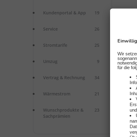
Kundenportal & App
19
Service
26
Stromtarife
25
Umzug
9
Vertrag & Rechnung
34
Wärmestrom
21
Wunschprodukte &
23
Sachprämien