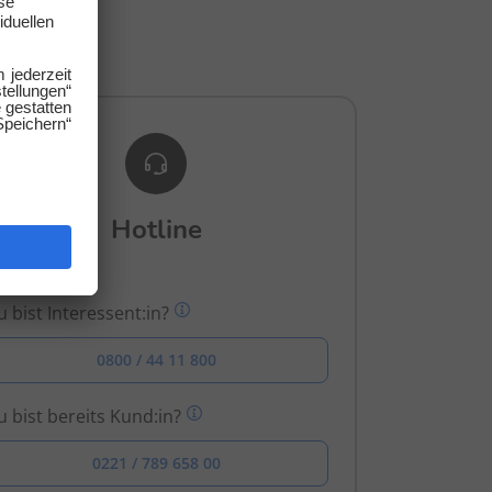
gen.
Hotline
 bist Interessent:in?
0800 / 44 11 800
 bist bereits Kund:in?
0221 / 789 658 00