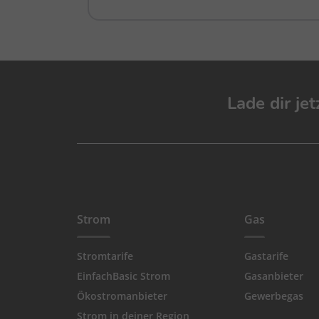
Lade dir je
Strom
Gas
Stromtarife
Gastarife
EinfachBasic Strom
Gasanbieter
Ökostromanbieter
Gewerbegas
Strom in deiner Region