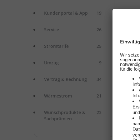
Kundenportal & App
19
Service
26
Stromtarife
25
Umzug
9
Vertrag & Rechnung
34
Wärmestrom
21
Wunschprodukte &
23
Sachprämien