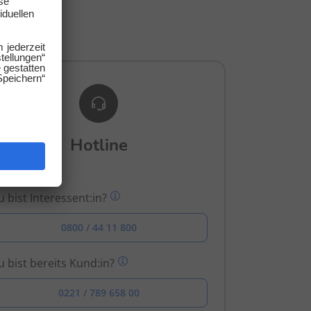
gen.
Hotline
 bist Interessent:in?
0800 / 44 11 800
 bist bereits Kund:in?
0221 / 789 658 00