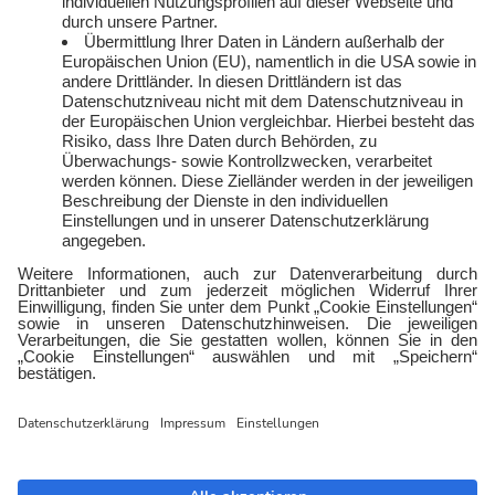
FAQ
Rechtliches
Vertriebspartner:in
Kontakt
werden
E-Sports
Zählerlotto
E WIE EINFACH
Balkonkraftwerke mit
Tepto
Geschäftskunden
Gewerbestrom
Gewerbegas
Impressum
Datenschutz
Barrierefreiheit
Cookies