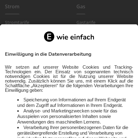
Strom
Gas
Stromtarife
Gastarife
EinfachBasic Strom
Gasanbieter
Ökostromanbieter
Gewerbegas
Strom in deiner Region
Wärmestrom
Gewerbestrom
FlexTarif Strom
Service
Über uns
Freund:innen werben
Auszeichnungen
Kündigen
Presse und Downloads
Widerruf
Jobs