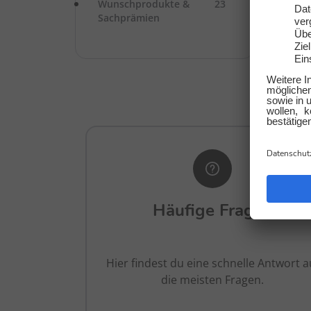
Wunschprodukte &
23
Sachprämien
Wir
Häufige Fragen
Hier findest du eine schnelle Antwort a
die meisten Fragen.