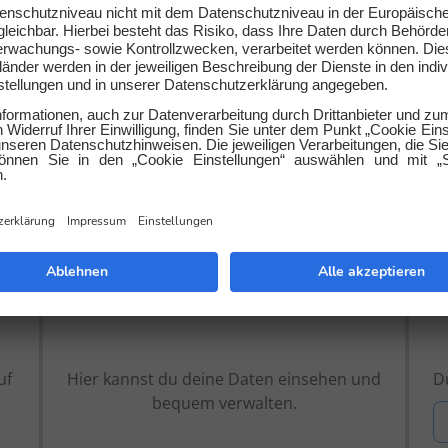
 beantworten gerne deine Fra
Kundenportal
uf
Hier kannst du deine Daten einsehen und
Du
bequem verwalten.