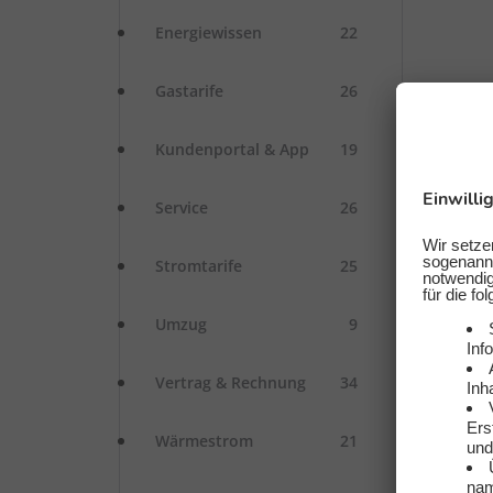
Energiewissen
22
Gastarife
26
Kundenportal & App
19
Service
26
Stromtarife
25
Umzug
9
Vertrag & Rechnung
34
Wärmestrom
21