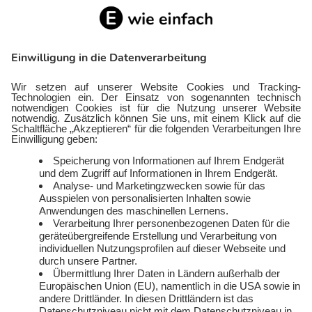
EinfachBasic Strom
Gasanbieter
Ökostromanbieter
Gewerbegas
Strom in deiner Region
Wärmestrom
Gewerbestrom
FlexTarif Strom
Service
Über uns
Freund:innen werben
Auszeichnungen
Kündigen
Presse und Downloads
Widerruf
Jobs
FAQ
Rechtliches
Vertriebspartner:in
Kontakt
werden
E-Sports