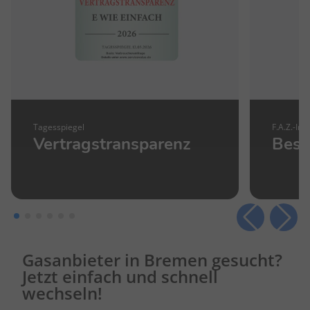
Tagesspiegel
F.A.Z.-Inst
Vertragstransparenz
Best
Gasanbieter in Bremen gesucht?
Jetzt einfach und schnell
wechseln!