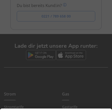
Du bist bereits Kund:in?
0221 / 789 658 00
Lade dir jetzt unsere App runter:
Strom
Gas
Stromtarife
Gastarife