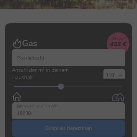
Bis zu
Gas
435 €
Bonus
Postleitzahl
Anzahl der m² in deinem
m²
Haushalt
Jahresverbrauch in kWh
Gaspreis berechnen