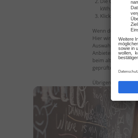
Die Größe der 
kWh.
Klick auf Gaspre
Wenn du unsicher we
Hier wirst du fündi
Auswahl geliefert. 
Anbieterwechsel ist
beim alten Anbieter
geprüfte Gasanbiet
Übrigens sind wir 