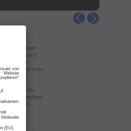
äre es mit einem
ekommst du mit E
ere günstigen
inaus profitierst du
 bares Geld!
ehalten und sich
enlosen Gasrechner
herausfiltern.