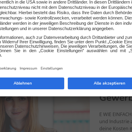
Wohnung/des Hauses in Quadratmetern oder die Höhe des J
is berechnen – fertig!
gen des Jahresverbrauches bist, wirf einen Blick auf die l
g. Der kostenlose Gasrechner berechnet die Tarife. Dir wird 
Vergleiche in Ruhe die Angebote und suche dir den Besten fü
 schnell und simpel. Du füllst unser Onlineformular und da
 und alles Weitere übernimmt E WIE EINFACH für dich, der ze
er für Aachen.
auch günstiger
Ökostromanbieter in Aachen
.
Gewerb
E WIE EINFACH
und Industrie 
deine Kosten m