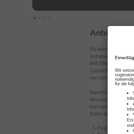
Anbieterwe
Du lebst in Aachen
Anbieterwechsel fü
WIE EINFACH. Der A
Gastarife für Aache
von unserem ausgez
Manchmal ist es gar
den passenden her
konzipiert. Damit k
Dafür brauchst du n
Postleitzahl de