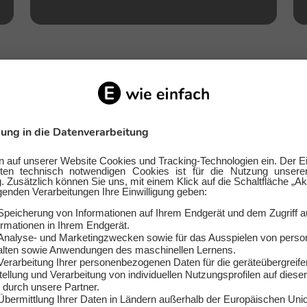
chsel leicht gemacht
 und willst bei den monatlichen Nebenkosten sparen? Wie w
r die regelmäßige Gaslieferung. Günstiges Gas in Aachen b
nbieterwechsel ist schnell gemacht und super einfach. Uns
n bieten dir transparente und faire Bedingungen. Darüber h
eichneten Serviceteam. Wechsel jetzt und spare monatlich
 nicht so einfach, bei den vielen Tarifen den Überblick zu b
auszusuchen. Dafür haben wir von E WIE EINFACH den kost
annst du unverbindlich dein ganz persönliches Tarifangebot 
ur die folgenden drei Infos:
ines Wohnortes in Aachen