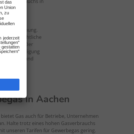
ahresverbrauchs in
etzte Abrechnung.
eine übersichtliche
r dich aus. Der
s war‘s! Kündigung
rtifizierte und
egas in Aachen
 bietet Gas auch für Betriebe, Unternehmen
an. Halte trotz eines hohen Gasverbrauchs
it unseren Tarifen für Gewerbegas gering.