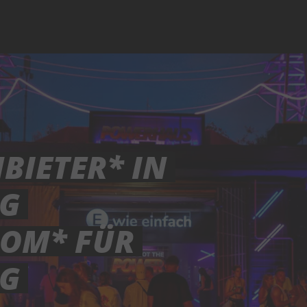
IETER* IN
G
OM* FÜR
G