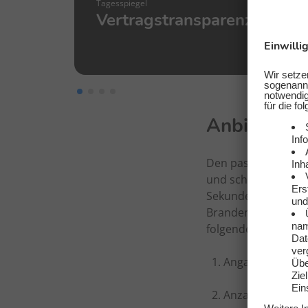
Tagesspiegel
Vertragstransparenz
Anbieterwe
Den passenden Strom
und schnell erledig
Sekundenschnelle un
Brandenburg. Unkom
folgendes in unser
Angabe deiner P
Anzahl der Per