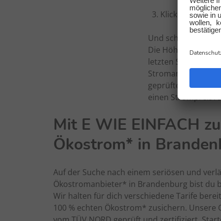
Klicke auf Preis 
Und schon kannst d
Die Höhe deines St
letzten Stromrechn
Stromanbieter, bist
geprüftem Kundenpor
einen Strompreisver
Mit E WIE EINFACH z
Ökostrom* in Branden
Auf der Suche nach einem seriösen und verlä
Ökostromanbieter* in Brandenburg bist du be
Wir halten für dich verschiedene Tarife bereit,
100 % echten Ökostrom* zusichern. Unsere 
vom TÜV NORD geprüft und zertifiziert. Start