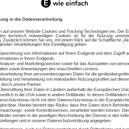
F.A.Z.-Institut
Bester Service
chsel in Brandenburg - ganz einfa
tarif für deinen Haushalt zu finden ist durch einen Strom
t. Mit dem kostenlosen Stromrechner von E WIE EINFACH erh
d völlig unverbindlich dein persönliches Tarifangebot für 
pliziert und ohne Aufwand kannst du die Preise vergleich
em Stromrechner einträgst:
ostleitzahl in Brandenburg
sonen im Haushalt oder Angabe des Stromverbrauchs in kW