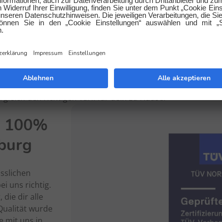
berechnen - fertig!
u die verschiedenen Stromtarife, die zu dir passen ansehen
romverbrauchs in Kilowattstunden kannst du übrigens ganz 
ung ablesen. Mit E WIE EINFACH, dem mehrfach ausgezeich
 du auf der sicheren Seite. Zertifiziert durch Trusted Shops
tal ist der Stromanbieterwechsel für Dich völlig sorgenfre
gleich den richtigen Tarif für dein zu Hause.
u 100%
burg
sslichen
i uns richtig.
 die dir alle
Qualität wurde
e mit uns in