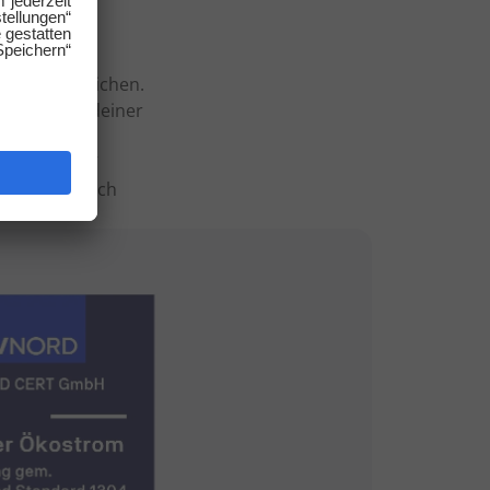
 und vergleichen.
leicht von deiner
neten
 und mit TÜV
i. Finde durch