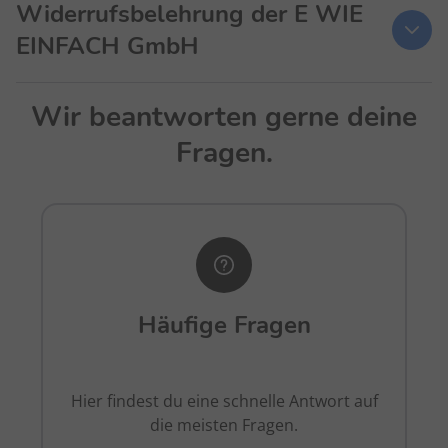
Widerrufsbelehrung der E WIE
EINFACH GmbH
Widerrufsrecht
Wir beantworten gerne deine
Fragen.
Du hast das Recht binnen vierzehn Tagen ohne
Angabe von Gründen diesen Vertrag zu widerrufen.
Die Widerrufsfrist beträgt vierzehn Tage ab dem Tag
des Vertragsschlusses, sofern du ein Wunschprodukt
ausgewählt hast, vierzehn Tage ab dem Tag, an dem
du oder ein von dir benannter Dritter, der nicht
Beförderer ist, das Wunschprodukt in Besitz
Häufige Fragen
genommen hast bzw. hat. Um dein Widerrufsrecht
auszuüben, musst du uns (E WIE EINFACH GmbH,
Postfach 900121, 39133 Magdeburg, Telefon:
Hier findest du eine schnelle Antwort auf
022178965800, oder E-Mail:
widerruf@e-wie-einfach.de
)
die meisten Fragen.
mittels einer eindeutigen Erklärung (z.B. ein mit der